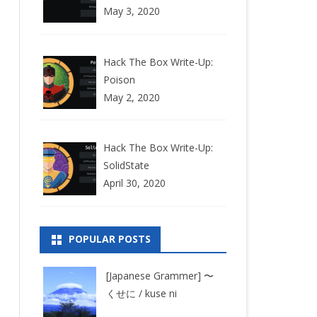
May 3, 2020
Hack The Box Write-Up:
Poison
May 2, 2020
Hack The Box Write-Up:
SolidState
April 30, 2020
POPULAR POSTS
[Japanese Grammer] 〜
くせに / kuse ni