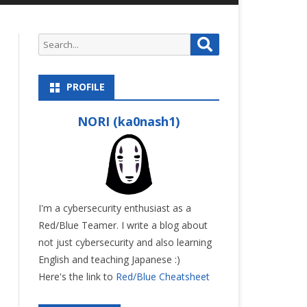
S
S
e
e
a
a
r
PROFILE
r
c
c
h
NORI (ka0nash1)
h
f
o
r
:
I'm a cybersecurity enthusiast as a
Red/Blue Teamer. I write a blog about
not just cybersecurity and also learning
English and teaching Japanese :)
Here's the link to
Red/Blue Cheatsheet