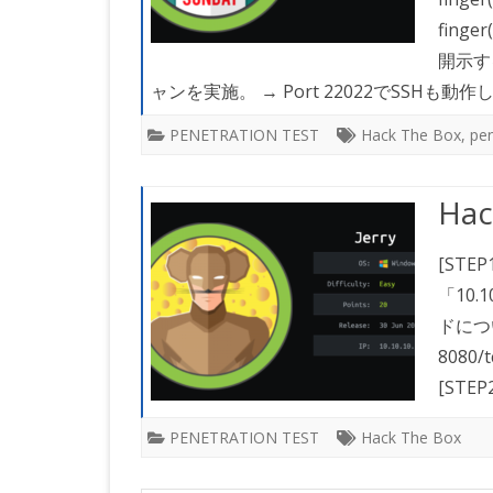
fin
開示す
ャンを実施。 → Port 22022でSSHも
PENETRATION TEST
Hack The Box
,
pen
Hac
[STEP
「10
ドにつ
8080
[STEP
PENETRATION TEST
Hack The Box