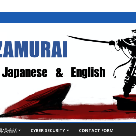
Skip
to
習/英会話
CYBER SECURITY
CONTACT FORM
content