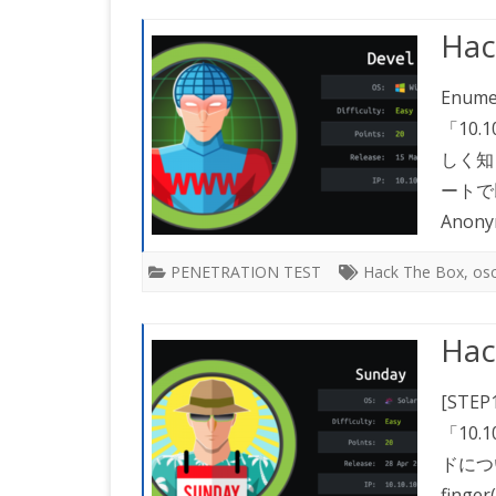
Hac
Enume
「10
しく知
ートで以
Anony
PENETRATION TEST
Hack The Box
,
os
Hac
[STEP
「10
ドにつ
fing